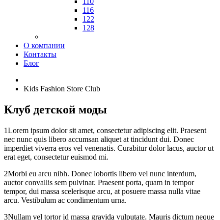
110
116
122
128
О компании
Контакты
Блог
Kids Fashion Store Club
Клуб детской моды
1
Lorem ipsum dolor sit amet, consectetur adipiscing elit. Praesent
nec nunc quis libero accumsan aliquet at tincidunt dui. Donec
imperdiet viverra eros vel venenatis. Curabitur dolor lacus, auctor ut
erat eget, consectetur euismod mi.
2
Morbi eu arcu nibh. Donec lobortis libero vel nunc interdum,
auctor convallis sem pulvinar. Praesent porta, quam in tempor
tempor, dui massa scelerisque arcu, at posuere massa nulla vitae
arcu. Vestibulum ac condimentum urna.
3
Nullam vel tortor id massa gravida vulputate. Mauris dictum neque