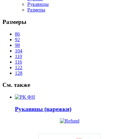
Рукавицы
Размеры
Размеры
86
92
98
104
110
116
122
128
См.
также
Рукавицы (варежки)