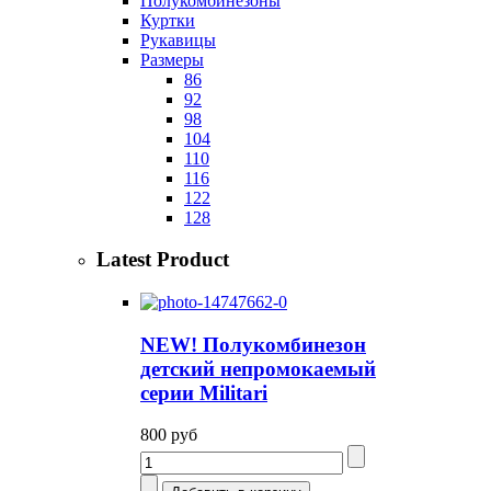
Полукомбинезоны
Куртки
Рукавицы
Размеры
86
92
98
104
110
116
122
128
Latest Product
NEW! Полукомбинезон
детский непромокаемый
серии Militari
800 руб