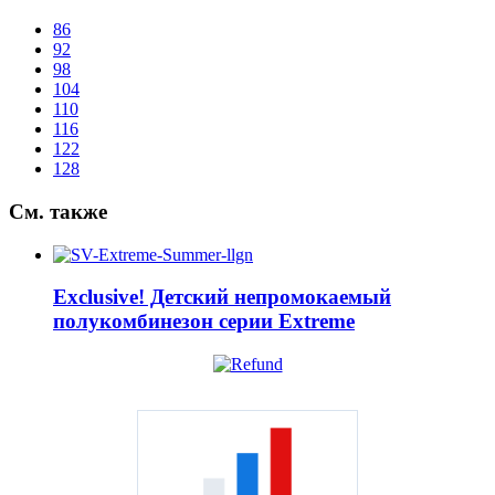
86
92
98
104
110
116
122
128
См.
также
Exclusive! Детский непромокаемый
полукомбинезон серии Extreme