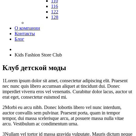
110
116
122
128
О компании
Контакты
Блог
Kids Fashion Store Club
Клуб детской моды
1
Lorem ipsum dolor sit amet, consectetur adipiscing elit. Praesent
nec nunc quis libero accumsan aliquet at tincidunt dui. Donec
imperdiet viverra eros vel venenatis. Curabitur dolor lacus, auctor ut
erat eget, consectetur euismod mi.
2
Morbi eu arcu nibh. Donec lobortis libero vel nunc interdum,
auctor convallis sem pulvinar. Praesent porta, quam in tempor
tempor, dui massa scelerisque arcu, at posuere massa nulla vitae
arcu. Vestibulum ac condimentum urna.
3
Nullam vel tortor id massa gravida vulputate. Mauris dictum neque