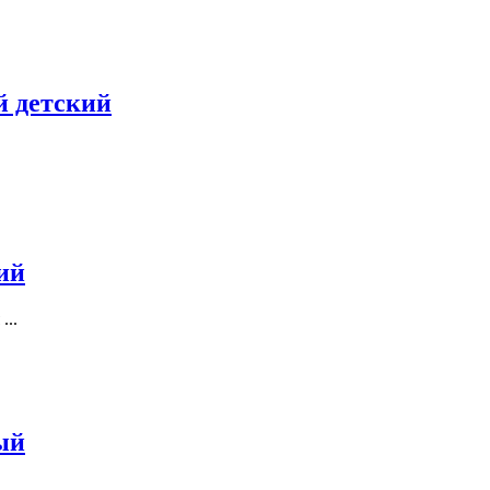
 детский
ий
...
ый
..