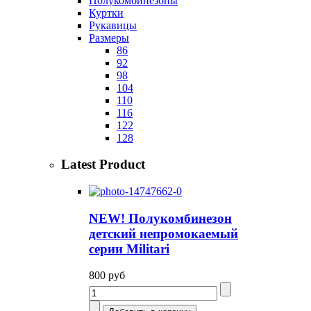
Полукомбинезоны
Куртки
Рукавицы
Размеры
86
92
98
104
110
116
122
128
Latest Product
NEW! Полукомбинезон
детский непромокаемый
серии Militari
800 руб