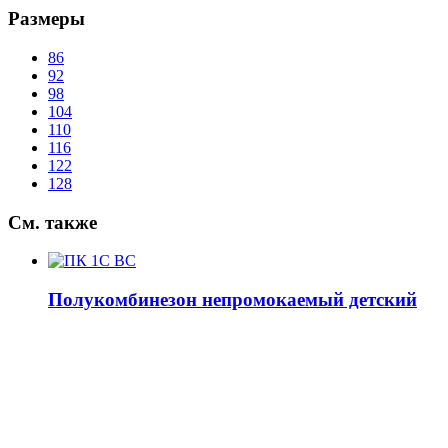
Размеры
86
92
98
104
110
116
122
128
См.
также
Полукомбинезон непромокаемый детский