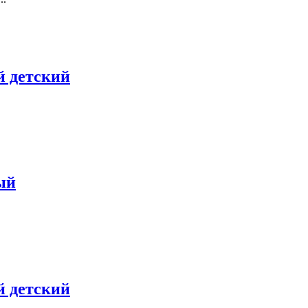
 детский
ый
 детский