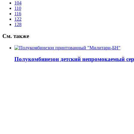
104
110
116
122
128
См.
также
Полукомбинезон детский непромокаемый сери