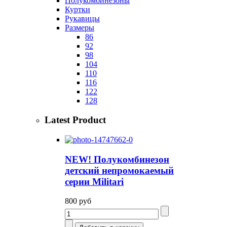
Полукомбинезоны
Куртки
Рукавицы
Размеры
86
92
98
104
110
116
122
128
Latest Product
NEW! Полукомбинезон
детский непромокаемый
серии Militari
800 руб