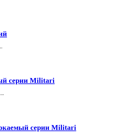
ий
..
 серии Militari
..
каемый серии Militari