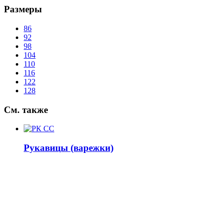
Размеры
86
92
98
104
110
116
122
128
См.
также
Рукавицы (варежки)