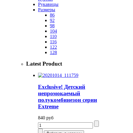
Рукавицы
Размеры
86
92
98
104
110
116
122
128
Latest Product
Exclusive! Детский
непромокаемый
полукомбинезон серии
Extreme
840 руб